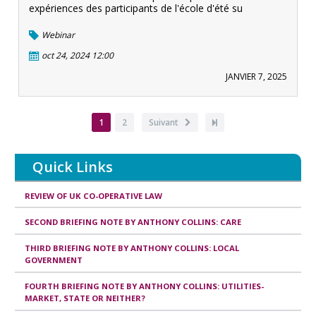
expériences des participants de l'école d'été su
Webinar
oct 24, 2024 12:00
JANVIER 7, 2025
Pagination
Page
1
Page
2
Page
Suivant
Dernière
courante
suivante
page
Quick Links
REVIEW OF UK CO-OPERATIVE LAW
SECOND BRIEFING NOTE BY ANTHONY COLLINS: CARE
THIRD BRIEFING NOTE BY ANTHONY COLLINS: LOCAL
GOVERNMENT
FOURTH BRIEFING NOTE BY ANTHONY COLLINS: UTILITIES-
MARKET, STATE OR NEITHER?